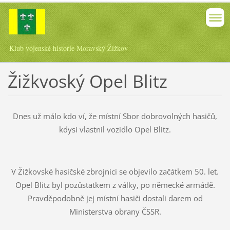
Klub vojenské historie Moravský Žižkov
Žižkvoský Opel Blitz
Dnes už málo kdo ví, že místní Sbor dobrovolných hasičů,
kdysi vlastnil vozidlo Opel Blitz.
V Žižkovské hasičské zbrojnici se objevilo začátkem 50. let.
Opel Blitz byl pozůstatkem z války, po německé armádě.
Pravděpodobně jej místní hasiči dostali darem od
Ministerstva obrany ČSSR.