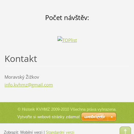
Počet návštěv:
Kontakt
Moravský Žižkov
info.kvh
mz@gmail
.com
© Historik KVHMZ 2009-2010 Všechna práva vyhrazena.
Vytvořte si webové stránky zdarma!
Zobrazit:
Mobilní verzi
|
Standardní verzi