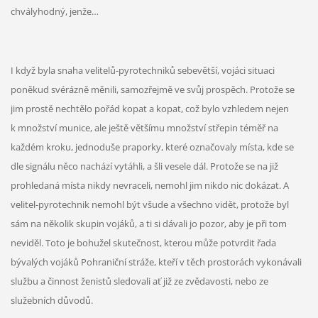
chvályhodný, jenže…
I když byla snaha velitelů-pyrotechniků sebevětší, vojáci situaci
poněkud svérázně měnili, samozřejmě ve svůj prospěch. Protože se
jim prostě nechtělo pořád kopat a kopat, což bylo vzhledem nejen
k množství munice, ale ještě většímu množství střepin téměř na
každém kroku, jednoduše praporky, které označovaly místa, kde se
dle signálu něco nachází vytáhli, a šli vesele dál. Protože se na již
prohledaná místa nikdy nevraceli, nemohl jim nikdo nic dokázat. A
velitel-pyrotechnik nemohl být všude a všechno vidět, protože byl
sám na několik skupin vojáků, a ti si dávali jo pozor, aby je při tom
neviděl. Toto je bohužel skutečnost, kterou může potvrdit řada
bývalých vojáků Pohraniční stráže, kteří v těch prostorách vykonávali
službu a činnost ženistů sledovali ať již ze zvědavosti, nebo ze
služebních důvodů.