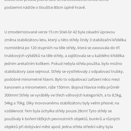
podzemní nádrže o tloušťce 80cm úplně hravě.
U zmodernizované verze 15 cm Stiel-Gr 42 byla zásadní úpravou
změna stabilizátoru letu, který u této střely činily 3 stabilizační křidélka
rozmístěná po 120 stupních na těle střely, která se zasouvala do tří
trubkových výběžků na těle střely, a zajišťovala se u každého křidélka
jedním aretačním kolíkem. Pokud nebyla střela použita, bylo možno
stabilizátory zase sejmout. Střely se vystřelovaly z odpalovací trubky,
podobné minometné hlavni. Bylo to odpalovací zařízení něco mezi
kanonem a minometem, ráže 150mm. Bojová hlavice měla průměr
300mm! Střely se vyráběly ve třech váhových kategoriích, a to 8,5kg,
54kg a 70kg. Díky inovovanému stabilizátoru byly velmi přesné, na
vzdálenost 1km byla úchylka střely pouze 28cm! Tyto střely se
používaly k boření těžkých pevnostních objektů, bunkrů a různých
objektů při dobývání měst apod. Jedna střela střední váhy byla