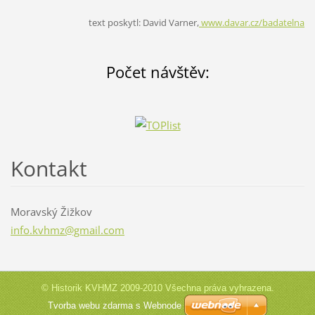
text poskytl: David Varner,
www.davar.cz/badatelna
Počet návštěv:
Kontakt
Moravský Žižkov
info.kvh
mz@gmail
.com
© Historik KVHMZ 2009-2010 Všechna práva vyhrazena.
Tvorba webu zdarma s Webnode