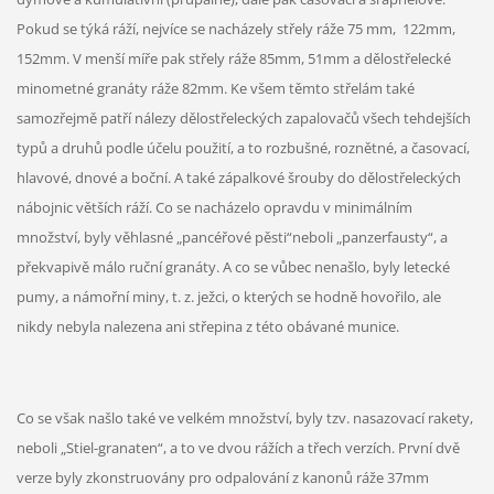
Pokud se týká ráží, nejvíce se nacházely střely ráže 75 mm, 122mm,
152mm. V menší míře pak střely ráže 85mm, 51mm a dělostřelecké
minometné granáty ráže 82mm. Ke všem těmto střelám také
samozřejmě patří nálezy dělostřeleckých zapalovačů všech tehdejších
typů a druhů podle účelu použití, a to rozbušné, roznětné, a časovací,
hlavové, dnové a boční. A také zápalkové šrouby do dělostřeleckých
nábojnic větších ráží. Co se nacházelo opravdu v minimálním
množství, byly věhlasné „pancéřové pěsti“neboli „panzerfausty“, a
překvapivě málo ruční granáty. A co se vůbec nenašlo, byly letecké
pumy, a námořní miny, t. z. ježci, o kterých se hodně hovořilo, ale
nikdy nebyla nalezena ani střepina z této obávané munice.
Co se však našlo také ve velkém množství, byly tzv. nasazovací rakety,
neboli „Stiel-granaten“, a to ve dvou rážích a třech verzích. První dvě
verze byly zkonstruovány pro odpalování z kanonů ráže 37mm