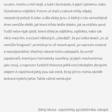
na zem, mohlo u nich dojít, a také i docházelo, k jejich úplnému, nebo
částečnému odjištění. Potom už stačí u takové střely nějaký
neopatrný pohyb či úder, a dílo zkázy je tu. A žádný z nás samozřejmě
dnes nemůže vědět, jak která střela letěla daleko, jak se otáčela apod.
Tudíž nelze nijak zjistit, která střela je odjištěna, zajištěna, nebo tak
něco mezi tím. A tvrzení některých „vševědů“, že po tolika letech „to už
nemůže fungovat“, protože je to už rezavé apod., je naprosto zcestné
a nezodpovědné. Všechny takové mohu ubezpečit, že uvnitř
zapalovačů, které jsou hermeticky uzavřeny, je jejich mechanismus
jako nový, a naprosto funkční! Dokonce ještě voní tehdejším zbrojním
olejem! A nápichové jehly jsou tak ostré, že by jim to mohla závidět
leckterá injekční jehla. Takže vážně neriskujte!
Zdroj: Muna - vzpomínky pyrotechnika, rukopis