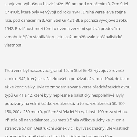
s bojovou-výbušnou hlavicí ráže 150mm pod označením 3, 7cm Stiel
Gr 41Ub, které byly ve vývoji od roku 1941. Druhá verze je ve stejné
ráži, pod označením 3,7cm Stiel Gr 42(t)Bl, a pochází vývojově z roku
1942. Rozlišnost mezi těmito dvěma verzemi spočívá především
v mohutnějším stabilizátoru letu, což umožňovalo lepší balistické
vlastnosti.
Třetí verzí byl nasazovací granát 15cm Stiel-Gr 42, vývojově rovněž
z roku 1942, který se začal zkoušet a používat až v roce 1944, de facto
až ke konci války. Byla to zmodernizovaná verze předcházejících dvou
typů Gr 41 a 42, které byly nepřesné a balisticky nespolehlivé. Byly
používány na velmi krátké vzdálenosti, a to na vzdálenosti 50, 100,
150, 200 a 250 metrů, přičemž střela letěla rychlostí 100 m za vteřinu.
Při střelbě na vzdálenost 250 metrů činila výšková úchylka 71 cm a
stranová 67 cm. Destrukční účinek v cíli byl však značný. Dle vlastních
zkušeností probila jediná tato střela železobetonovou stěnu