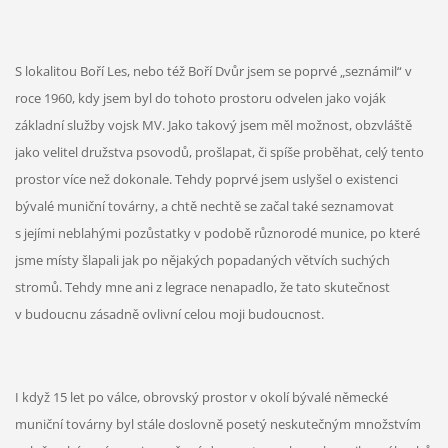
S lokalitou Boří Les, nebo též Boří Dvůr jsem se poprvé „seznámil“ v
roce 1960, kdy jsem byl do tohoto prostoru odvelen jako voják
základní služby vojsk MV. Jako takový jsem měl možnost, obzvláště
jako velitel družstva psovodů, prošlapat, či spíše proběhat, celý tento
prostor více než dokonale. Tehdy poprvé jsem uslyšel o existenci
bývalé muniční továrny, a chtě nechtě se začal také seznamovat
s jejími neblahými pozůstatky v podobě různorodé munice, po které
jsme místy šlapali jak po nějakých popadaných větvích suchých
stromů. Tehdy mne ani z legrace nenapadlo, že tato skutečnost
v budoucnu zásadně ovlivní celou moji budoucnost.
I když 15 let po válce, obrovský prostor v okolí bývalé německé
muniční továrny byl stále doslovně posetý neskutečným množstvím