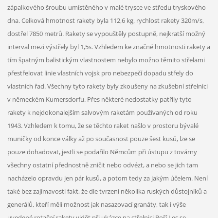
zápalkového šroubu umístěného v malé trysce ve středu tryskového
dna. Celková hmotnost rakety byla 112,6 kg, rychlost rakety 320m/s,
dostřel 7850 metrů. Rakety se vypouštěly postupně, nejkratší možný
interval mezi výstřely byl 1,5s. Vzhledem ke značné hmotnosti rakety a
tím špatným balistickým vlastnostem nebylo možno těmito střelami
přestřelovat linie vlastních vojsk pro nebezpečí dopadu střely do
vlastních řad. Všechny tyto rakety byly zkoušeny na zkušební střelnici
v německém Kumersdorfu. Přes některé nedostatky patřily tyto
rakety k nejdokonalejším salvovým raketám používaných od roku
1943. Vzhledem k tomu, že se těchto raket našlo v prostoru bývalé
muničky od konce války až po současnost pouze šest kusů, lze se
pouze dohadovat, jestli se podařilo Němcům při ústupu z továrny
všechny ostatní přednostně zničit nebo odvézt, a nebo se jich tam
nacházelo opravdu jen pár kusů, a potom tedy za jakým účelem. Není
také bez zajímavosti fakt, že dle tvrzení několika ruských důstojníků a
generálů, kteří měli možnost jak nasazovací granáty, tak i výše
uvedené rotační rakety vidět při ukázce na střelnici Boří Les se