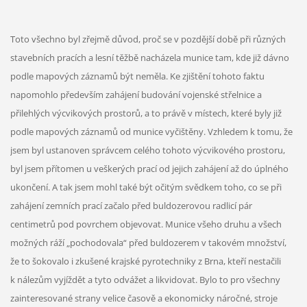
Toto všechno byl zřejmě důvod, proč se v pozdější době při různých
stavebních pracích a lesní těžbě nacházela munice tam, kde již dávno
podle mapových záznamů být neměla. Ke zjištění tohoto faktu
napomohlo především zahájení budování vojenské střelnice a
přilehlých výcvikových prostorů, a to právě v místech, které byly již
podle mapových záznamů od munice vyčištěny. Vzhledem k tomu, že
jsem byl ustanoven správcem celého tohoto výcvikového prostoru,
byl jsem přítomen u veškerých prací od jejich zahájení až do úplného
ukončení. A tak jsem mohl také být očitým svědkem toho, co se při
zahájení zemních prací začalo před buldozerovou radlicí pár
centimetrů pod povrchem objevovat. Munice všeho druhu a všech
možných ráží „pochodovala“ před buldozerem v takovém množství,
že to šokovalo i zkušené krajské pyrotechniky z Brna, kteří nestačili
k nálezům vyjíždět a tyto odvážet a likvidovat. Bylo to pro všechny
zainteresované strany velice časově a ekonomicky náročné, stroje