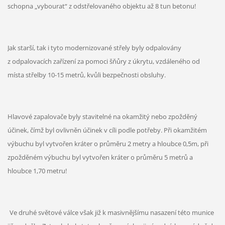
schopna „vybourat“ z odstřelovaného objektu až 8 tun betonu!
Jak starší, tak i tyto modernizované střely byly odpalovány
z odpalovacích zařízení za pomoci šňůry z úkrytu, vzdáleného od
místa střelby 10-15 metrů, kvůli bezpečnosti obsluhy.
Hlavové zapalovače byly stavitelné na okamžitý nebo zpožděný
účinek, čímž byl ovlivněn účinek v cíli podle potřeby. Při okamžitém
výbuchu byl vytvořen kráter o průměru 2 metry a hloubce 0,5m, při
zpožděném výbuchu byl vytvořen kráter o průměru 5 metrů a
hloubce 1,70 metru!
Ve druhé světové válce však již k masivnějšímu nasazení této munice