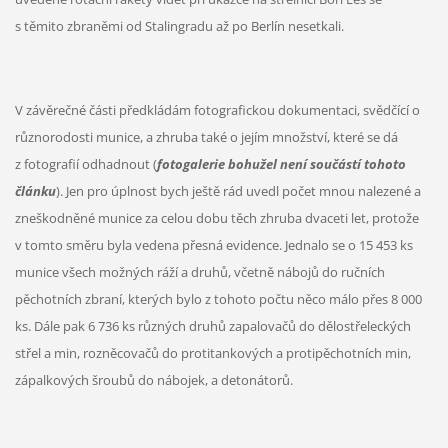
s těmito zbraněmi od Stalingradu až po Berlín nesetkali.
V závěrečné části předkládám fotografickou dokumentaci, svědčící o
různorodosti munice, a zhruba také o jejím množství, které se dá
z fotografií odhadnout (
fotogalerie bohužel není součástí tohoto
článku
). Jen pro úplnost bych ještě rád uvedl počet mnou nalezené a
zneškodněné munice za celou dobu těch zhruba dvaceti let, protože
v tomto směru byla vedena přesná evidence. Jednalo se o 15 453 ks
munice všech možných ráží a druhů, včetně nábojů do ručních
pěchotních zbraní, kterých bylo z tohoto počtu něco málo přes 8 000
ks. Dále pak 6 736 ks různých druhů zapalovačů do dělostřeleckých
střel a min, rozněcovačů do protitankových a protipěchotních min,
zápalkových šroubů do nábojek, a detonátorů.