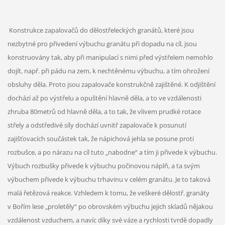
Konstrukce zapalovačů do dělostřeleckých granátů, které jsou
nezbytné pro přivedení výbuchu granátu při dopadu na cíl, jsou
konstruovány tak, aby při manipulací s nimi před výstřelem nemohlo
dojít, např. při pádu na zem, k nechtěnému výbuchu, a tím ohrožení
obsluhy děla. Proto jsou zapalovače konstrukčně zajištěné. K odjištění
dochází až po výstřelu a opuštění hlavně děla, a to ve vzdálenosti
zhruba 80metrů od hlavně děla, a to tak, že vlivem prudké rotace
střely a odstředivé síly dochází uvnitř zapalovače k posunutí
zajišťovacích součástek tak, že nápichová jehla se posune proti
rozbušce, a po nárazu na cíl tuto „nabodne“ a tím ji přivede k výbuchu.
Výbuch rozbušky přivede k výbuchu počinovou náplň, a ta svým
výbuchem přivede k výbuchu trhavinu v celém granátu. Je to taková
malá řetězová reakce. Vzhledem k tomu, že veškeré dělostř. granáty
v Bořím lese „proletěly“ po obrovském výbuchu jejich skladů nějakou
vzdálenost vzduchem, a navíc díky své váze a rychlosti tvrdě dopadly