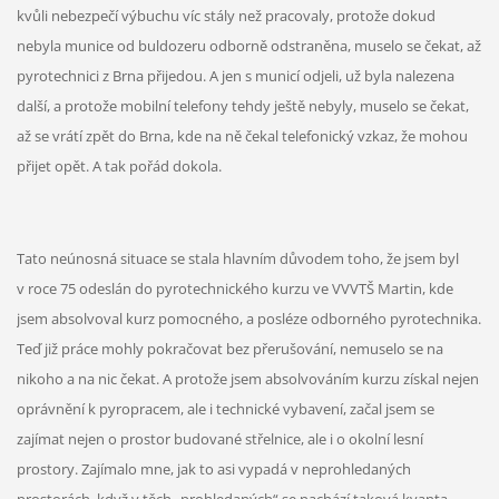
kvůli nebezpečí výbuchu víc stály než pracovaly, protože dokud
nebyla munice od buldozeru odborně odstraněna, muselo se čekat, až
pyrotechnici z Brna přijedou. A jen s municí odjeli, už byla nalezena
další, a protože mobilní telefony tehdy ještě nebyly, muselo se čekat,
až se vrátí zpět do Brna, kde na ně čekal telefonický vzkaz, že mohou
přijet opět. A tak pořád dokola.
Tato neúnosná situace se stala hlavním důvodem toho, že jsem byl
v roce 75 odeslán do pyrotechnického kurzu ve VVVTŠ Martin, kde
jsem absolvoval kurz pomocného, a posléze odborného pyrotechnika.
Teď již práce mohly pokračovat bez přerušování, nemuselo se na
nikoho a na nic čekat. A protože jsem absolvováním kurzu získal nejen
oprávnění k pyropracem, ale i technické vybavení, začal jsem se
zajímat nejen o prostor budované střelnice, ale i o okolní lesní
prostory. Zajímalo mne, jak to asi vypadá v neprohledaných