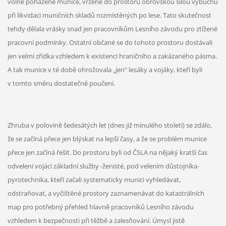
volně poházené munice, vržené do prostoru obrovskou silou výbuchů
při likvidaci muničních skladů rozmístěných po lese. Tato skutečnost
tehdy dělala vrásky snad jen pracovníkům Lesního závodu pro ztížené
pracovní podmínky. Ostatní občané se do tohoto prostoru dostávali
jen velmi zřídka vzhledem k existenci hraničního a zakázaného pásma.
A tak munice v té době ohrožovala „jen“ lesáky a vojáky, kteří byli
v tomto směru dostatečně poučeni.
Zhruba v polovině šedesátých let (dnes již minulého století) se zdálo,
že se začíná přece jen blýskat na lepší časy, a že se problém munice
přece jen začíná řešit. Do prostoru byli od ČSLA na nějaký kratší čas
odveleni vojáci základní služby -ženisté, pod velením důstojníka-
pyrotechnika, kteří začali systematicky munici vyhledávat,
odstraňovat, a vyčištěné prostory zaznamenávat do katastrálních
map pro potřebný přehled hlavně pracovníků Lesního závodu
vzhledem k bezpečnosti při těžbě a zalesňování. Úmysl jistě