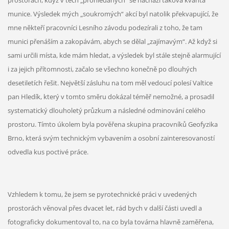
prostorách, když v těch „prohledaných“ se nachází taková kvanta
munice. Výsledek mých „soukromých“ akcí byl natolik překvapující, že
mne někteří pracovníci Lesního závodu podezírali z toho, že tam
munici přenáším a zakopávám, abych se dělal „zajímavým“. Až když si
sami určili místa, kde mám hledat, a výsledek byl stále stejně alarmující
i za jejich přítomnosti, začalo se všechno konečně po dlouhých
desetiletích řešit. Největší zásluhu na tom měl vedoucí polesí Valtice
pan Hledík, který v tomto směru dokázal téměř nemožné, a prosadil
systematický dlouholetý průzkum a následné odminování celého
prostoru. Tímto úkolem byla pověřena skupina pracovníků Geofyzika
Brno, která svým technickým vybavením a osobní zainteresovaností
odvedla kus poctivé práce.
Vzhledem k tomu, že jsem se pyrotechnické práci v uvedených
prostorách věnoval přes dvacet let, rád bych v další části uvedl a
fotograficky dokumentoval to, na co byla továrna hlavně zaměřena,