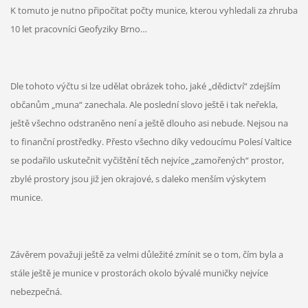
K tomuto je nutno připočítat počty munice, kterou vyhledali za zhruba
10 let pracovníci Geofyziky Brno…
Dle tohoto výčtu si lze udělat obrázek toho, jaké „dědictví“ zdejším
občanům „muna“ zanechala. Ale poslední slovo ještě i tak neřekla,
ještě všechno odstraněno není a ještě dlouho asi nebude. Nejsou na
to finanční prostředky. Přesto všechno díky vedoucímu Polesí Valtice
se podařilo uskutečnit vyčištění těch nejvíce „zamořených“ prostor,
zbylé prostory jsou již jen okrajové, s daleko menším výskytem
munice.
Závěrem považuji ještě za velmi důležité zmínit se o tom, čím byla a
stále ještě je munice v prostorách okolo bývalé muničky nejvíce
nebezpečná.