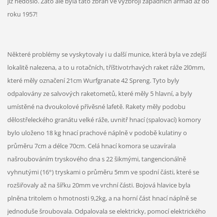
již nedošlo. Zato ale byla tato zbraň ve výzbroji západních armád až do
roku 1957!
Některé problémy se vyskytovaly i u další munice, která byla ve zdejší
lokalitě nalezena, a to u rotačních, tříštivotrhavých raket ráže 2l0mm,
které měly označení 21cm Wurfgranate 42 Spreng. Tyto byly
odpalovány ze salvových raketometů, které měly 5 hlavní, a byly
umístěné na dvoukolové přívěsné lafetě. Rakety měly podobu
dělostřeleckého granátu velké ráže, uvnitř hnací (spalovací) komory
bylo uloženo 18 kg hnací prachové náplně v podobě kulatiny o
průměru 7cm a délce 70cm. Celá hnací komora se uzavírala
našroubováním tryskového dna s 22 šikmými, tangencionálně
vyhnutými (16°) tryskami o průměru 5mm ve spodní části, které se
rozšiřovaly až na šířku 20mm ve vrchní části. Bojová hlavice byla
plněna tritolem o hmotnosti 9,2kg, a na horní část hnací náplně se
jednoduše šroubovala. Odpalovala se elektricky, pomocí elektrického