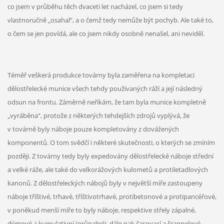
co jsem v průběhu těch dvaceti let nacházel, co jsem si tedy
vlastnoručně „osahal“, a o čemž tedy nemůže být pochyb. Ale také to,
o čem se jen povídá, ale co jsem nikdy osobně nenašel, ani neviděl.
Téměř veškerá produkce továrny byla zaměřena na kompletaci
dělostřelecké munice všech tehdy používaných ráží a její následný
odsun na frontu. Záměrně neříkám, že tam byla munice kompletně
„vyráběna“, protože z některých tehdejších zdrojů vyplývá, že
v továrně byly náboje pouze kompletovány z dovážených
komponentů. O tom svědčí i některé skutečnosti, o kterých se zmíním
později. Z továrny tedy byly expedovány dělostřelecké náboje střední
a velké ráže, ale také do velkorážových kulometů a protiletadlových
kanonů. Z dělostřeleckých nábojů byly v největší míře zastoupeny
náboje tříštivé, trhavé, tříštivotrhavé, protibetonové a protipancéřové,
v poněkud menší míře to byly náboje, respektive střely zápalné,
dýmové a kumulativní (průpalné), dále pak časovací a šrapnelové.