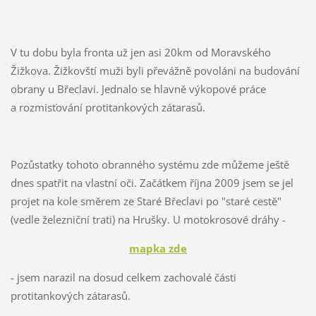
V tu dobu byla fronta už jen asi 20km od Moravského
Žižkova. Žižkovští muži byli převážně povoláni na budování
obrany u Břeclavi. Jednalo se hlavně výkopové práce
a rozmisťování protitankových zátarasů.
Pozůstatky tohoto obranného systému zde můžeme ještě
dnes spatřit na vlastní oči. Začátkem října 2009 jsem se jel
projet na kole směrem ze Staré Břeclavi po "staré cestě"
(vedle železniční trati) na Hrušky. U motokrosové dráhy -
mapka zde
- jsem narazil na dosud celkem zachovalé části
protitankových zátarasů.