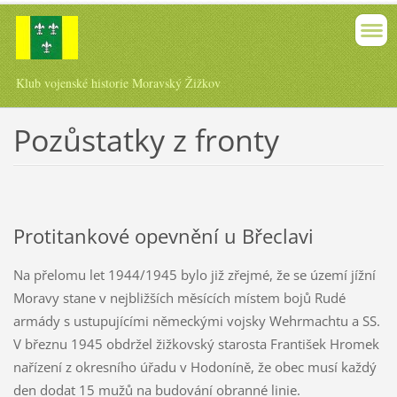
Klub vojenské historie Moravský Žižkov
Pozůstatky z fronty
Protitankové opevnění u Břeclavi
Na přelomu let 1944/1945 bylo již zřejmé, že se území jížní
Moravy stane v nejbližších měsících místem bojů Rudé
armády s ustupujícími německými vojsky Wehrmachtu a SS.
V březnu 1945 obdržel žižkovský starosta František Hromek
nařízení z okresního úřadu v Hodoníně, že obec musí každý
den dodat 15 mužů na budování obranné linie.