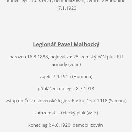
konec legií: 10.9.1921, demobilizován, zemřel v Hodoníně
17.1.1923
Legionář Pavel Malhocký
narozen 16.8.1888, bojoval za: 25. zemský pěší pluk RU
armády (vojín)
zajetí: 7.4.1915 (Homoná)
přihlášení do legií: 8.7.1918
vstup do Československé legie v Rusku: 15.7.1918 (Samara)
zařazen: 4. střelecký pluk (v
)
ojín
konec legií: 4.6.1920, demobilizován