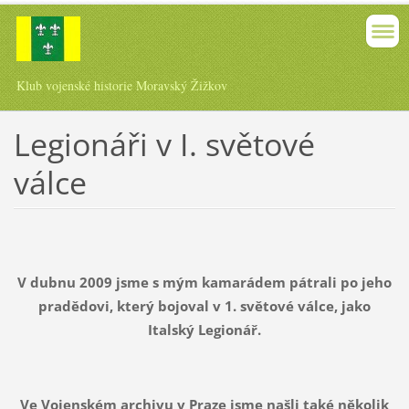
Klub vojenské historie Moravský Žižkov
Legionáři v I. světové
válce
V dubnu 2009 jsme s mým kamarádem pátrali po jeho
pradědovi, který bojoval v 1. světové válce, jako
Italský Legionář.
Ve Vojenském archivu v Praze jsme našli také několik