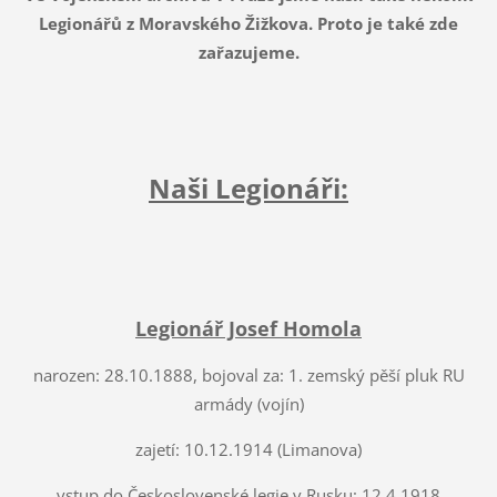
Legionářů z Moravského Žižkova. Proto je také zde
zařazujeme.
Naši Legionáři:
Legionář Josef Homola
narozen: 28.10.1888, bojoval za: 1. zemský pěší pluk RU
armády (vojín)
zajetí: 10.12.1914 (Limanova)
vstup do Československé legie v Rusku: 12.4.1918