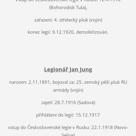
(Bohorodisk Tula),
zařazení: 4. střelecký pluk (vojín)
konec legií: 9.12.1920, demobilizován.
Legionář Jan Jung
narozen: 2.11.1891, bojoval za: 25. zemský pěší pluk RU
armády (vojín)
zajetí: 28.7.1916 (Sadová)
přihlášení do legií: 15.12.1917
vstup do Československé legie v Rusku: 22.1.1918 (Novo-
Selice)