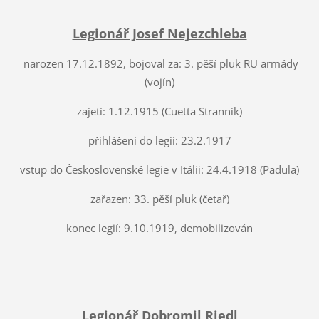
Legionář Josef Nejezchleba
narozen 17.12.1892, bojoval za: 3. pěší pluk RU armády
(vojín)
zajetí: 1.12.1915 (Cuetta Strannik)
přihlášení do legií: 23.2.1917
vstup do Československé legie v Itálii: 24.4.1918 (Padula)
zařazen: 33. pěší pluk (četař)
konec legií: 9.10.1919, demobilizován
Legionář Dobromil Riedl