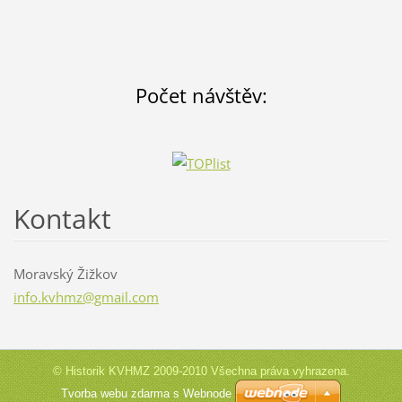
Počet návštěv:
Kontakt
Moravský Žižkov
info.kvh
mz@gmail
.com
© Historik KVHMZ 2009-2010 Všechna práva vyhrazena.
Tvorba webu zdarma s Webnode