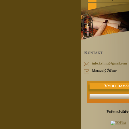
K
ONTAKT
info.kvh
mz@gmail
.com
Moravský Žižkov
V
YHLEDÁVÁ
Počet návštěv