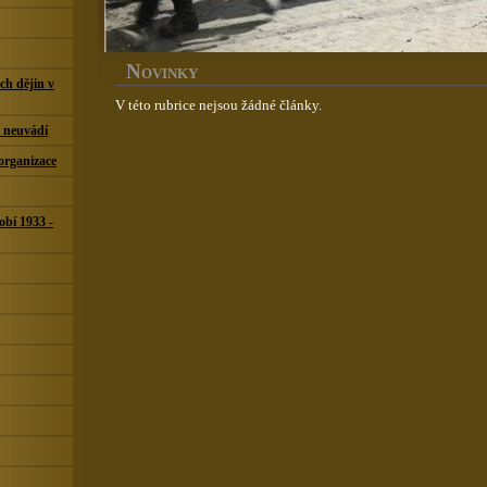
N
OVINKY
ch dějin v
V této rubrice nejsou žádné články.
h neuvádí
 organizace
obí 1933 -