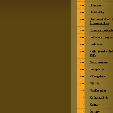
Holocaust
Oběti války
Osobnosti válečný
Žižkově a okolí
Co se v kronikác
Politické strany a
Badatelna
Zajímavosti z obd
1945
Naše muzeum
Fotogalerie
Videogalerie
Náš tým
Napište nám
Kniha návštěv
Kontakt
Odkazy