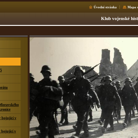
Úvodní stránka
Mapa s
Klub vojenské his
15
orátu
 Moravského
kronice
bojující v
 bojující v