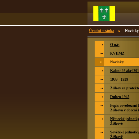
Úvodní stránka
Novinky
O nás
KVHMZ
Novinky
Kalendář akcí 20
1933 - 1939
Žižkov za protekt
Duben 1945
Popis osvobození
Žižkova v obecní 
Německé jednotky 
Žižkově
Sovětské jednotky
Žižkově