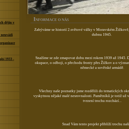
I
NFORMACE O NÁS
ch dějin v
Zabýváme se historií 2.světové války v Moravském Žižkově,
dubnu 1945.
h neuvádí
 organizace
Snažíme se zde zmapovat dobu mezi rokem 1939 až 1945. Do
obí 1933 -
okupace, o odboji, o přechodu fronty přes Žižkov a o význ
německé a sovětské armádě.
Všechny naše poznatky jsme rozdělili do tematických okru
vyskytnou nějaké malé nesrovnalosti. Pamětníků je totiž už ve
tvrzení trochu rozchází...
Snad Vám tento projekt přiblíží trochu naší 