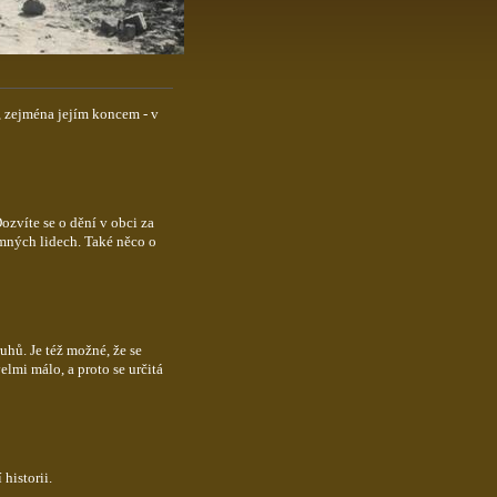
 zejména jejím koncem - v
zvíte se o dění v obci za
amných lidech. Také něco o
hů. Je též možné, že se
lmi málo, a proto se určitá
historii.