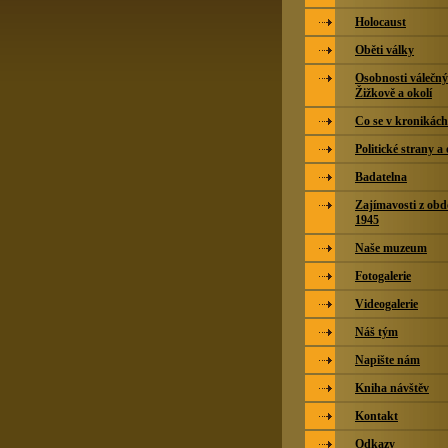
Holocaust
Oběti války
Osobnosti válečný
Žižkově a okolí
Co se v kronikác
Politické strany a
Badatelna
Zajímavosti z obd
1945
Naše muzeum
Fotogalerie
Videogalerie
Náš tým
Napište nám
Kniha návštěv
Kontakt
Odkazy