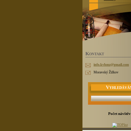
K
ONTAKT
info.kvh
mz@gmail
.com
Moravský Žižkov
V
YHLEDÁVÁ
Počet návštěv