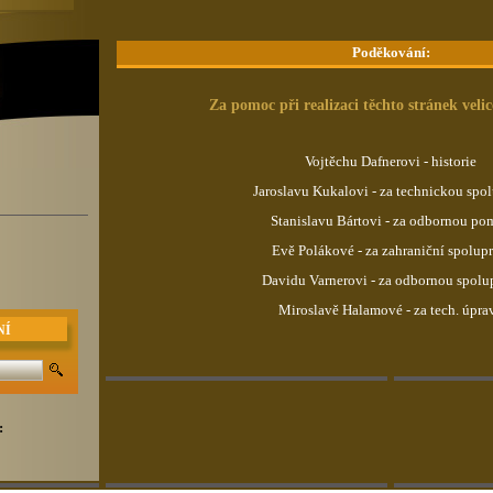
Poděkování:
Za pomoc při realizaci těchto stránek veli
Vojtěchu Dafnerovi - historie
Jaroslavu Kukalovi - za technickou spol
Stanislavu Bártovi - za odbornou po
Evě Polákové - za zahraniční spolupr
Davidu Varnerovi - za odbornou spolu
Miroslavě Halamové - za tech. úpra
NÍ
: