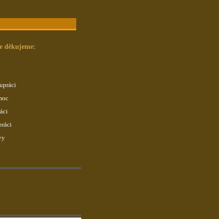
ce děkujeme:
upráci
moc
áci
práci
vy