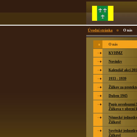
Úvodní stránka
O nás
O nás
KVHMZ
Novinky
Kalendář akcí 20
1933 - 1939
Žižkov za protekt
Duben 1945
Popis osvobození
Žižkova v obecní 
Německé jednotky 
Žižkově
Sovětské jednotky
Žižkově