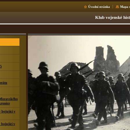
Úvodní stránka
Mapa s
Klub vojenské his
15
orátu
 Moravského
kronice
bojující v
 bojující v