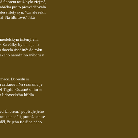
d únorem totiž bylo zřejmé,
 babička proto přesvědčovala
esátiletý syn. "On ale řekl:
l. Na hřbitově," říká
zemědělským inženýrem,
y. Za války byla na jeho
 A docela úspěšně: do roku
mského národního výboru v
rmace. Dopředu si
a zatknout. Na seznamu je
 Tigrid. Ostatně s ním se
o lidoveckého křídla.
před Únorem," popisuje jeho
botu a neděli, protože on se
děl, že jeho řidič na něho