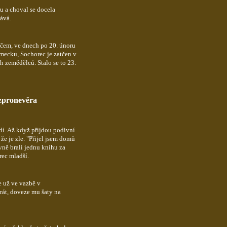
 a choval se docela
ává.
učem, ve dnech po 20. únoru
ěmecku, Sochorec je zatčen v
 zemědělců. Stalo se to 23.
 zpronevěra
ědí. Až když přijdou podivní
e je zle. "Přijel jsem domů
vně brali jednu knihu za
rec mladší.
e už ve vazbě v
krát, doveze mu šaty na