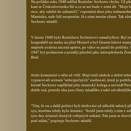
Na počátku roku 1948 udělal Rostislav Sochorec chybu. Už pře
kam se Československo řítí a co se asi bude v zemi dít. "Moje
otce, aby odešel do zahraničí," vzpomíná dnes jeho sedmasedmd
Maminko, naše lidi neopustím. Já s nimi musím zůstat. Tak zůsta
Sochorec mladší.
V únoru 1948 bylo Rostislavu Sochorcovi osmačtyřicet. Byl 
hospodařil na statku na jižní Moravě a byl členem lidové stran
majetek uvalena nucená správa, po válce se pustil do politiky.
1947 byl poslancem a později působil jako místopředseda Ze
Brně.
Jenže komunisté o něm už vědí. Mají totiž náskok a dobré info
vypracovali seznam "nebezpečných" osobností, které je potřeb
kromě Sochorce například jeho stranický kolega a novinář Pavel
dobře zná, protože oba jsou členy mladšího a také odvážnějšíh
"Vím, že on a další politici byli sledováni už několik měsíců 
syn, kterému tehdy bylo šestnáct. "Jezdil jsem tehdy s ním v so
tyto dny účastnil různých veřejných setkání. Pak jsem se dozvě
psal udání," popisuje Sochorec mladší.