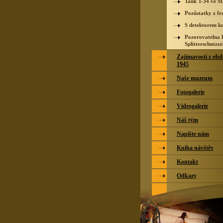
Tank T-34 ve S
Pozůstatky z fr
S detektorem k
Pozorovatelna L
Splitterschutzze
Zajímavosti z obd
1945
Naše muzeum
Fotogalerie
Videogalerie
Náš tým
Napište nám
Kniha návštěv
Kontakt
Odkazy