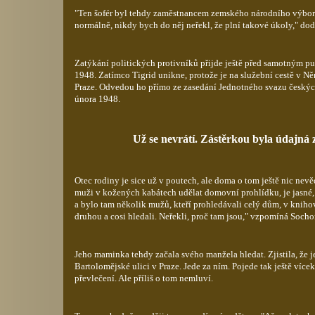
"Ten šofér byl tehdy zaměstnancem zemského národního výboru
normálně, nikdy bych do něj neřekl, že plní takové úkoly," dod
Zatýkání politických protivníků přijde ještě před samotným p
1948. Zatímco Tigrid unikne, protože je na služební cestě v N
Praze. Odvedou ho přímo ze zasedání Jednotného svazu českých
února 1948.
Už se nevrátí. Zástěrkou byla údajná
Otec rodiny je sice už v poutech, ale doma o tom ještě nic nev
muži v kožených kabátech udělat domovní prohlídku, je jasné, ž
a bylo tam několik mužů, kteří prohledávali celý dům, v kniho
druhou a cosi hledali. Neřekli, proč tam jsou," vzpomíná Socho
Jeho maminka tehdy začala svého manžela hledat. Zjistila, že j
Bartolomějské ulici v Praze. Jede za ním. Pojede tak ještě více
převlečení. Ale příliš o tom nemluví.