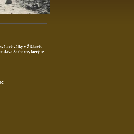
světové války v Žižkově,
tislava Sochorce, který se
ec