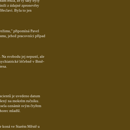
ám řekla, že ty šaty byly
inili z údajné zpronevěry
řeclavi. Byla to jen
režimu," připomíná Pavel
smu, jehož pracovníci případ
 Na svobodu jej nepustí, ale
sychiatrické léčebně v Brně-
resa.
 pacientů je uvedeno datum
ěšený na mokrém ručníku.
musela oznámit svým čtyřem
chorec mladší.
se koná ve Starém Městě u