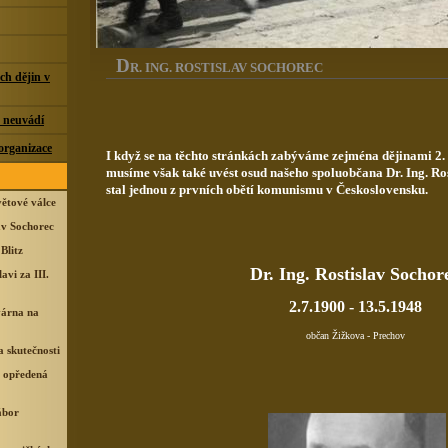
D
R. ING. ROSTISLAV SOCHOREC
ch dějin v
h neuvádí
 organizace
I když se na těchto stránkách zabýváme zejména dějinami 2. 
musíme však také uvést osud našeho spoluobčana Dr. Ing. Ros
stal jednou z prvních obětí komunismu v Československu.
větové válce
lav Sochorec
Blitz
Dr. Ing. Rostislav Sochor
avi za III.
2.7.1900 - 13.5.1948
várna na
občan Žižkova - Prechov
a skutečnosti
 opředená
ábor