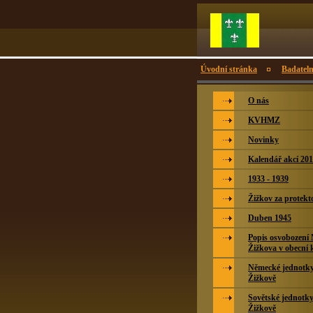
Úvodní stránka
Badatel
O nás
KVHMZ
Novinky
Kalendář akcí 20
1933 - 1939
Žižkov za protekt
Duben 1945
Popis osvobození
Žižkova v obecní 
Německé jednotky 
Žižkově
Sovětské jednotky
Žižkově