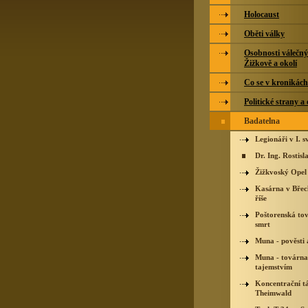
Holocaust
Oběti války
Osobnosti válečný
Žižkově a okolí
Co se v kronikác
Politické strany a
Badatelna
Legionáři v I. s
Dr. Ing. Rostis
Žižkvoský Opel 
Kasárna v Břecl
říše
Poštorenská to
smrt
Muna - pověsti 
Muna - továrna
tajemstvím
Koncentrační t
Theimwald