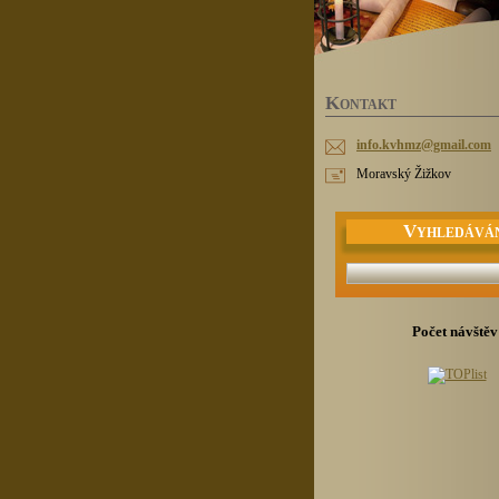
K
ONTAKT
info.kvh
mz@gmail
.com
Moravský Žižkov
V
YHLEDÁVÁ
Počet návštěv