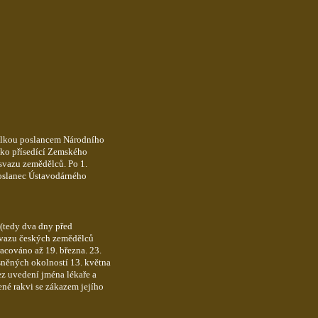
válkou poslancem Národního
jako přísedící Zemského
svazu zemědělců. Po 1.
poslanec Ústavodárného
 (tedy dva dny před
svazu českých zemědělců
acováno až 19. března. 23.
sněných okolností 13. května
ez uvedení jména lékaře a
né rakvi se zákazem jejího