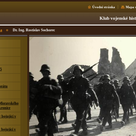
Úvodní stránka
Mapa s
Klub vojenské his
na
Dr. Ing. Rostislav Sochorec
15
orátu
 Moravského
kronice
bojující v
 bojující v