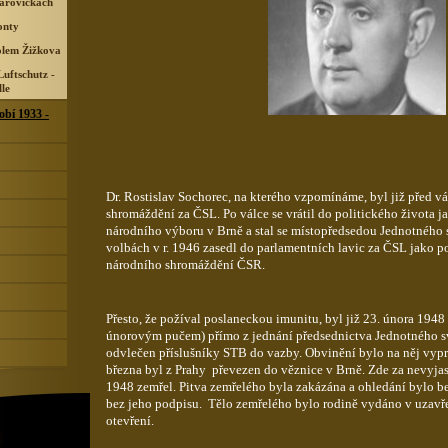
tarovičkách
onty
olem Žižkova
uftschutz -
lle
obí 1933 -
Dr. Rostislav Sochorec, na kterého vzpomínáme, byl již před 
shromáždění za ČSL. Po válce se vrátil do politického života 
národního výboru v Brně a stal se místopředsedou Jednotného 
volbách v r. 1946 zasedl do parlamentních lavic za ČSL jako 
národního shromáždění ČSR.
Přesto, že požíval poslaneckou imunitu, byl již 23. února 1948
únorovým pučem) přímo z jednání předsednictva Jednotného 
odvlečen příslušníky STB do vazby. Obvinění bylo na něj vypr
března byl z Prahy převezen do věznice v Brně. Zde za nevyja
1948 zemřel. Pitva zemřelého byla zakázána a ohledání bylo b
bez jeho podpisu. Tělo zemřelého bylo rodině vydáno v uzavře
otevření.