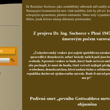
Dr. Rostislav Sochorec jako zemědělský odborník měl naději st
Nastupující komunistická moc však každého, kdo by při tzv. ko
schopným oponentem, předem odstranila. Takto tedy vypadalo
třídou, jinak řečeno nástup diktatury proletariátu.
Z projevu Dr. Ing. Sochorce v Plzni 194
únorovým pučem varova
NÍ
,,Československý venkov jest zajisté spolehlivou záruk
spravedlivé demokracie, neboť brázdy našich polí jsou 
svobody. A protože venkov to bude, který bude určovat směr
aby pochopil, že musí do houfu, čímž vytvoří nejlepší předp
svobodnou, demokratickou, křesťanskou lásku a solidarit
:
republiku duchovně sjednoceného národa. Bude-li národ po
mu je!"
Podivná smrt „prvního Gottwaldova mrtv
objasněna