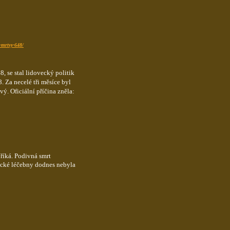
-mrtvy-648/
8, se stal lidovecký politik
. Za necelé tři měsíce byl
ý. Oficiální příčina zněla:
 říká. Podivná smrt
ické léčebny dodnes nebyla