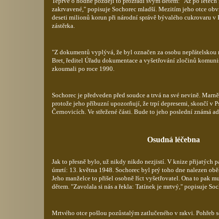
Teprve o hodně později to prozradí svým dětem: "Až po letech n
zakrvavené," popisuje Sochorec mladší. Mezitím jeho otce obv
deseti milionů korun při národní správě bývalého cukrovaru v B
zástěrka.
"Z dokumentů vyplývá, že byl označen za osobu nepřátelskou 
Bret, ředitel Úřadu dokumentace a vyšetřování zločinů komuni
zkoumali po roce 1990.
Sochorec je předveden před soudce a trvá na své nevině. Marně.
protože jeho příbuzní upozorňují, že trpí depresemi, skončí v P
Černovicích. Ve střežené části. Bude to jeho poslední známá ad
Osudná léčebna
Jak to přesně bylo, už nikdy nikdo nezjistí. V knize přijatých
úmrtí: 13. května 1948. Sochorec byl prý toho dne nalezen ob
Jeho manželce to přišel osobně říct vyšetřovatel. Ona to pak 
dětem. "Zavolala si nás a řekla: Tatínek je mrtvý," popisuje So
Mrtvého otce pošlou pozůstalým zatlučeného v rakvi. Pohřeb 