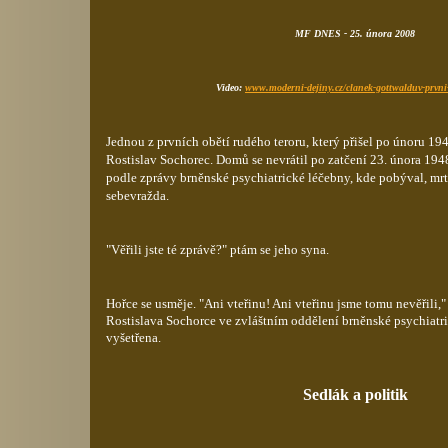
MF DNES - 25. února 2008
Video:
www.moderni-dejiny.cz/clanek-gottwalduv-prvni
Jednou z prvních obětí rudého teroru, který přišel po únoru 194
Rostislav Sochorec. Domů se nevrátil po zatčení 23. února 1948
podle zprávy brněnské psychiatrické léčebny, kde pobýval, mrtv
sebevražda.
"Věřili jste té zprávě?" ptám se jeho syna.
Hořce se usměje. "Ani vteřinu! Ani vteřinu jsme tomu nevěřili,"
Rostislava Sochorce ve zvláštním oddělení brněnské psychiatr
vyšetřena.
Sedlák a politik