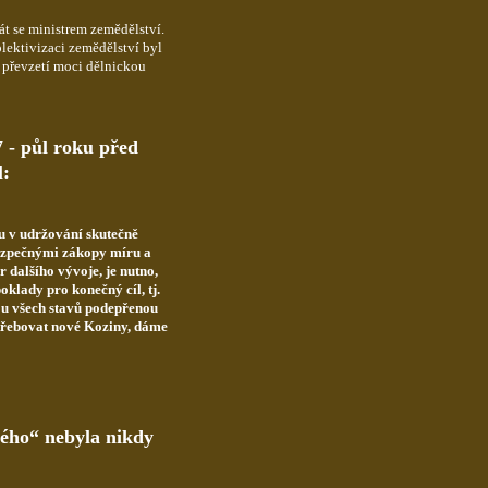
át se ministrem zemědělství.
lektivizaci zemědělství byl
 převzetí moci dělnickou
7 - půl roku před
l:
ou v udržování skutečně
bezpečnými zákopy míru a
 dalšího vývoje, je nutno,
oklady pro konečný cíl, tj.
ou všech stavů podepřenou
třebovat nové Koziny, dáme
ého“ nebyla nikdy