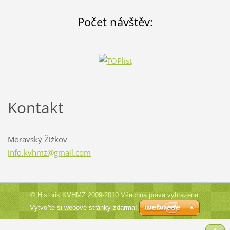
Počet
návštěv:
Kontakt
Moravský Žižkov
info.kvh
mz@gmail
.com
© Historik KVHMZ 2009-2010 Všechna práva vyhrazena.
Vytvořte si webové stránky zdarma!