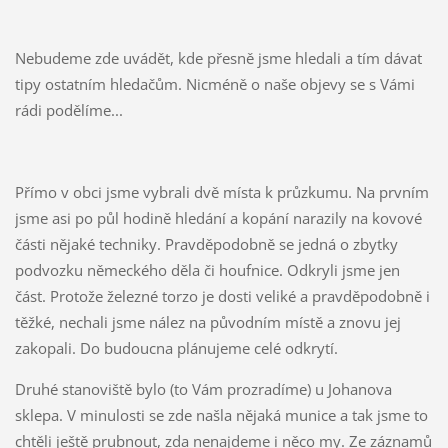
Nebudeme zde uvádět, kde přesně jsme hledali a tím dávat
tipy ostatním hledačům. Nicméně o naše objevy se s Vámi
rádi podělíme...
Přímo v obci jsme vybrali dvě místa k průzkumu. Na prvním
jsme asi po půl hodině hledání a kopání narazily na kovové
části nějaké techniky. Pravděpodobně se jedná o zbytky
podvozku německého děla či houfnice. Odkryli jsme jen
část. Protože železné torzo je dosti veliké a pravděpodobně i
těžké, nechali jsme nález na původním místě a znovu jej
zakopali. Do budoucna plánujeme celé odkrytí.
Druhé stanoviště bylo (to Vám prozradíme) u Johanova
sklepa. V minulosti se zde našla nějaká munice a tak jsme to
chtěli ještě prubnout, zda nenajdeme i něco my. Ze záznamů