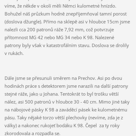
víme, že někde v okolí měli Němci kulometné hnízdo.
Bohužel náš průzkum hodně znepříjemňoval tamní porost
(doslova džungle). Přímo na sklepě asi v hloubce 15cm jsme
nalezli cca 200 patronů ráže 7,92 mm, což potvrzuje
přítomnost MG 42 nebo MG 34 nebo K 98. Nalezené
patrony byly však v katastrofálním stavu. Doslova se drolily
v rukách.
Dále jsme se přesunuli směrem na Prechov. Asi po dvou
hodinách práce s detektorem jsme narazili na další patrony
stejné ráže, jako u Johana. Tentokrát to byl trošku větší
nález, asi 500 patronů v hloubce 30 - 40 cm. Mimo jiné taky
na nábojové pásky K 98 a zaváděcí pásek ke kulometnému
pásu. Taky nějaké torzo větší plechovky (nevíme, zda je z
války) a nakonec rukojeť bodáku K 98. Čepel za ty roky
zkorodovala a rozpadla se.