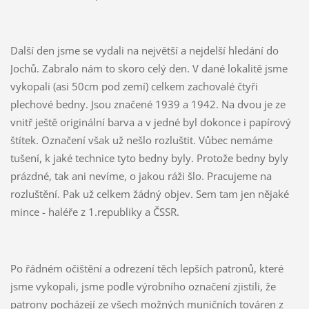
Další den jsme se vydali na největší a nejdelší hledání do
Jochů. Zabralo nám to skoro celý den. V dané lokalitě jsme
vykopali (asi 50cm pod zemí) celkem zachovalé čtyři
plechové bedny. Jsou značené 1939 a 1942. Na dvou je ze
vnitř ještě originální barva a v jedné byl dokonce i papírový
štítek. Označení však už nešlo rozluštit. Vůbec nemáme
tušení, k jaké technice tyto bedny byly. Protože bedny byly
prázdné, tak ani nevíme, o jakou ráži šlo. Pracujeme na
rozluštění. Pak už celkem žádný objev. Sem tam jen nějaké
mince - haléře z 1.republiky a ČSSR.
Po řádném očištění a odrezení těch lepších patronů, které
jsme vykopali, jsme podle výrobního označení zjistili, že
patrony pocházejí ze všech možných muničních továren z