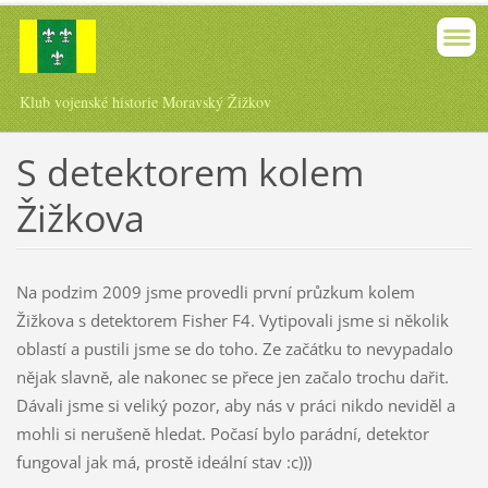
Klub vojenské historie Moravský Žižkov
S detektorem kolem
Žižkova
Na podzim 2009 jsme provedli první průzkum kolem
Žižkova s detektorem Fisher F4. Vytipovali jsme si několik
oblastí a pustili jsme se do toho. Ze začátku to nevypadalo
nějak slavně, ale nakonec se přece jen začalo trochu dařit.
Dávali jsme si veliký pozor, aby nás v práci nikdo neviděl a
mohli si nerušeně hledat. Počasí bylo parádní, detektor
fungoval jak má, prostě ideální stav :c)))