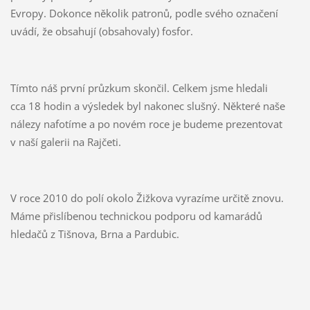
Evropy. Dokonce několik patronů, podle svého označení
uvádí, že obsahují (obsahovaly) fosfor.
Tímto náš první průzkum skončil. Celkem jsme hledali
cca 18 hodin a výsledek byl nakonec slušný. Některé naše
nálezy nafotíme a po novém roce je budeme prezentovat
v naší galerii na Rajčeti.
V roce 2010 do polí okolo Žižkova vyrazíme určitě znovu.
Máme přislíbenou technickou podporu od kamarádů
hledačů z Tišnova, Brna a Pardubic.