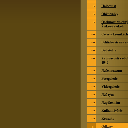
Holocaust
Oběti války
Osobnosti válečný
Žižkově a okolí
Co se v kronikác
Politické strany a
Badatelna
Zajímavosti z obd
1945
Naše muzeum
Fotogalerie
Videogalerie
Náš tým
Napište nám
Kniha návštěv
Kontakt
Odkazy