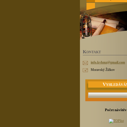
K
ONTAKT
info.kvh
mz@gmail
.com
Moravský Žižkov
V
YHLEDÁVÁ
Počet návštěv