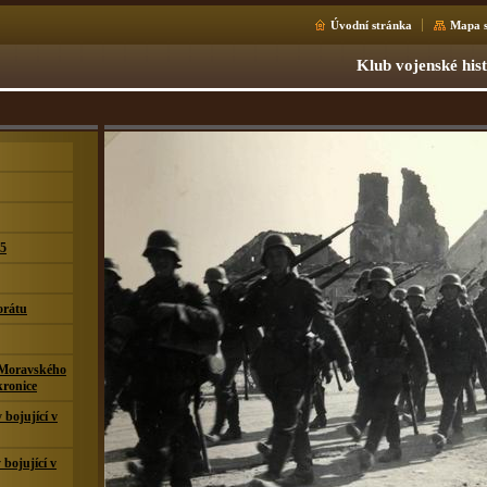
Úvodní stránka
Mapa s
Klub vojenské his
15
orátu
 Moravského
kronice
bojující v
 bojující v