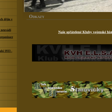
O
DKAZY
ch dějin v
h neuvádí
Naše spřátelené Kluby vojenské hist
 organizace
obí 1933 -