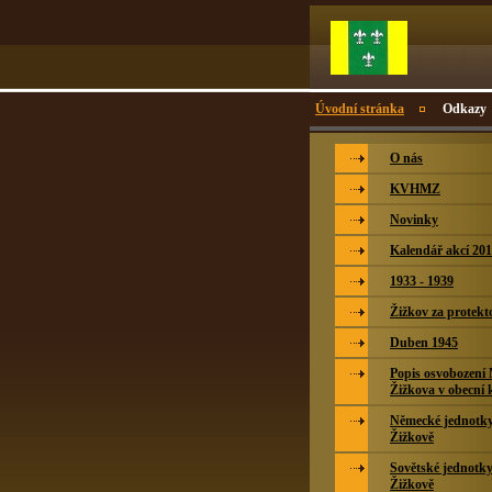
Úvodní stránka
Odkazy
O nás
KVHMZ
Novinky
Kalendář akcí 20
1933 - 1939
Žižkov za protekt
Duben 1945
Popis osvobození
Žižkova v obecní 
Německé jednotky 
Žižkově
Sovětské jednotky
Žižkově