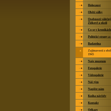
Holocaust
Oběti války
Osobnosti válečný
Žižkově a okolí
Co se v kronikác
Politické strany a
Badatelna
Zajímavosti z obd
1945
Naše muzeum
Fotogalerie
Videogalerie
Náš tým
Napište nám
Kniha návštěv
Kontakt
Odkazy