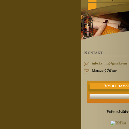
K
ONTAKT
info.kvh
mz@gmail
.com
Moravský Žižkov
V
YHLEDÁVÁ
Počet návštěv