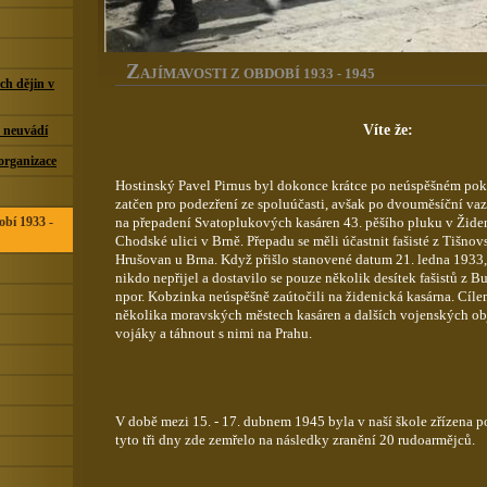
Z
AJÍMAVOSTI Z OBDOBÍ 1933 - 1945
ch dějin v
Víte že:
h neuvádí
 organizace
Hostinský Pavel Pirnus byl dokonce krátce po neúspěšném poku
zatčen pro podezření ze spoluúčasti, avšak po dvouměsíční vaz
na přepadení Svatoplukových kasáren 43. pěšího pluku v Židen
obí 1933 -
Chodské ulici v Brně. Přepadu se měli účastnit fašisté z Tišnov
Hrušovan u Brna. Když přišlo stanovené datum 21. ledna 1933,
nikdo nepřijel a dostavilo se pouze několik desítek fašistů z 
npor. Kobzinka neúspěšně zaútočili na židenická kasárna. Cíle
několika moravských městech kasáren a dalších vojenských obj
vojáky a táhnout s nimi na Prahu.
V době mezi 15. - 17. dubnem 1945 byla v naší škole zřízena p
tyto tři dny zde zemřelo na následky zranění 20 rudoarmějců.