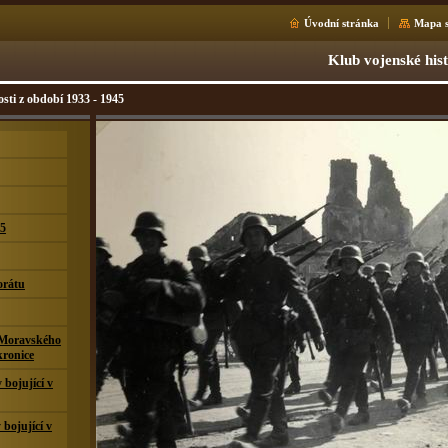
Úvodní stránka
Mapa s
Klub vojenské his
sti z období 1933 - 1945
15
orátu
 Moravského
kronice
bojující v
 bojující v