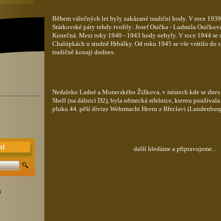
Během válečných let byly zakázané tradiční hody. V roce 1939 
Stárkovské páry tehdy tvořily: Josef Osička - Ludmila Osičkov
Konečná. Mezi roky 1940 - 1943 hody nebyly. V roce 1944 se 
Chalúpkách u studně Hrbálky. Od roku 1945 se vše vrátilo do s
tradičně konají dodnes.
Nedaleko Ladné a Moravského Žižkova, v místech kde se dnes 
Shell (na dálnici D2), byla německá střelnice, kterou použivala
pluku 44. pěší divize Wehrmacht Heeru z Břeclavi (Lundenburg
NÍ
další hledáme a připravujeme...
: