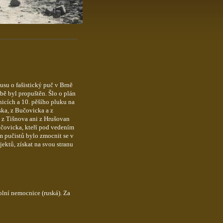
su o fašistický puč v Brně
bě byl propuštěn. Šlo o plán
icích a 10. pěšího pluku na
ska, z Bučovicka a z
 z Tišnova ani z Hrušovan
Bučovicka, kteří pod vedením
m pučistů bylo zmocnit se v
ektů, získat na svou stranu
olní nemocnice (ruská). Za