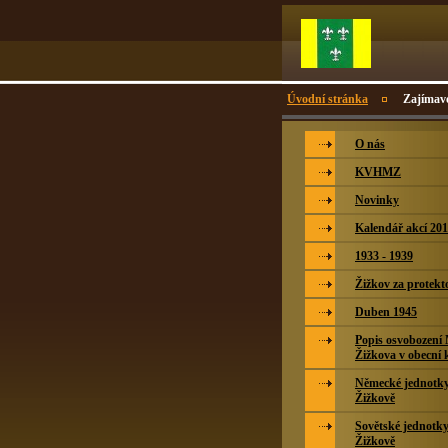
Úvodní stránka
Zajímavo
O nás
KVHMZ
Novinky
Kalendář akcí 20
1933 - 1939
Žižkov za protekt
Duben 1945
Popis osvobození
Žižkova v obecní 
Německé jednotky 
Žižkově
Sovětské jednotky
Žižkově