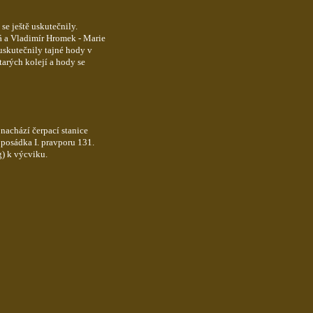
se ještě uskutečnily.
á a Vladimír Hromek - Marie
uskutečnily tajné hody v
tarých kolejí a hody se
nachází čerpací stanice
 posádka I. pravporu 131.
) k výcviku.