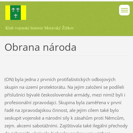
Klub vojenské historie Moravský Žižkov
Obrana národa
(ON) byla jedna z prvních protifašistických odbojových
skupin na území protektorátu. Na jejím založení se podíleli
příslušníci bývalé československé armády, mezi nimiž byli i
profesionální zpravodajci. Skupina byla zaměřena v první
řadě na zpravodajskou činnost, ale jejím cílem také bylo
seskupit vojenské a národní sily k zásahům proti Němcům,
zejm. akcemi sabotážními. Zajišťovala také ilegální přechody