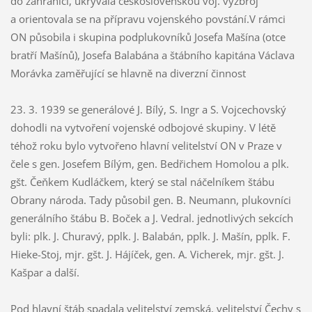
do zahraničí, ukrývala československou voj. výzbroj
a orientovala se na přípravu vojenského povstání.V rámci
ON působila i skupina podplukovníků Josefa Mašína (otce
bratří Mašínů), Josefa Balabána a štábního kapitána Václava
Morávka zaměřující se hlavně na diverzní činnost
23. 3. 1939 se generálové J. Bílý, S. Ingr a S. Vojcechovský
dohodli na vytvoření vojenské odbojové skupiny. V létě
téhož roku bylo vytvořeno hlavní velitelství ON v Praze v
čele s gen. Josefem Bílým, gen. Bedřichem Homolou a plk.
gšt. Čeňkem Kudláčkem, který se stal náčelníkem štábu
Obrany národa. Tady působil gen. B. Neumann, plukovníci
generálního štábu B. Boček a J. Vedral. jednotlivých sekcích
byli: plk. J. Churavý, pplk. J. Balabán, pplk. J. Mašín, pplk. F.
Hieke-Stoj, mjr. gšt. J. Hájíček, gen. A. Vicherek, mjr. gšt. J.
Kašpar a další.
Pod hlavní štáb spadala velitelství zemská, velitelství Čechy s