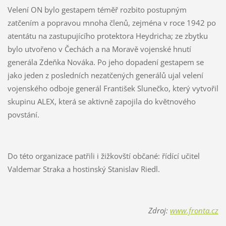
Velení ON bylo gestapem téměř rozbito postupným
zatčením a popravou mnoha členů, zejména v roce 1942 po
atentátu na zastupujícího protektora Heydricha; ze zbytku
bylo utvořeno v Čechách a na Moravě vojenské hnutí
generála Zdeňka Nováka. Po jeho dopadení gestapem se
jako jeden z posledních nezatčených generálů ujal velení
vojenského odboje generál František Slunečko, který vytvořil
skupinu ALEX, která se aktivně zapojila do květnového
povstání.
Do této organizace patřili i žižkovští občané: řídící učitel
Valdemar Straka a hostinský Stanislav Riedl.
Zdroj:
www.fronta.cz