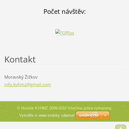
Počet návštěv:
Kontakt
Moravský Žižkov
info.kvh
mz@gmail
.com
© Historik KVHMZ 2009-2010 Všechna práva vyhrazena.
Vytvořte si www stránky zdarma!