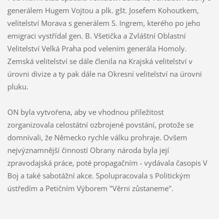
generálem Hugem Vojtou a plk. gšt. Josefem Kohoutkem,
velitelství Morava s generálem S. Ingrem, kterého po jeho
emigraci vystřídal gen. B. Všetička a Zvláštní Oblastní
Velitelství Velká Praha pod velením generála Homoly.
Zemská velitelství se dále členila na Krajská velitelství v
úrovni divize a ty pak dále na Okresní velitelství na úrovni
pluku.
ON byla vytvořena, aby ve vhodnou příležitost
zorganizovala celostátní ozbrojené povstání, protože se
domnívali, že Německo rychle válku prohraje. Ovšem
nejvýznamnější činností Obrany národa byla její
zpravodajská práce, poté propagačním - vydávala časopis V
Boj a také sabotážní akce. Spolupracovala s Politickým
ústředím a Petičním Výborem "Věrni zůstaneme".