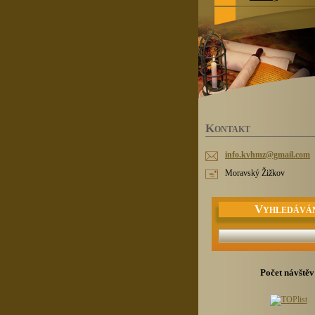
K
ONTAKT
info.kvh
mz@gmail
.com
Moravský Žižkov
V
YHLEDÁVÁ
Počet návštěv