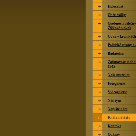
Holocaust
Oběti války
Osobnosti válečný
Žižkově a okolí
Co se v kronikác
Politické strany a
Badatelna
Zajímavosti z obd
1945
Naše muzeum
Fotogalerie
Videogalerie
Náš tým
Napište nám
Kniha návštěv
Kontakt
Odkazy