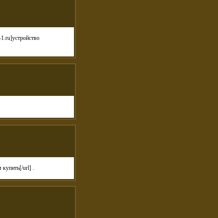
-1.ru]устройство
купить[/url] .