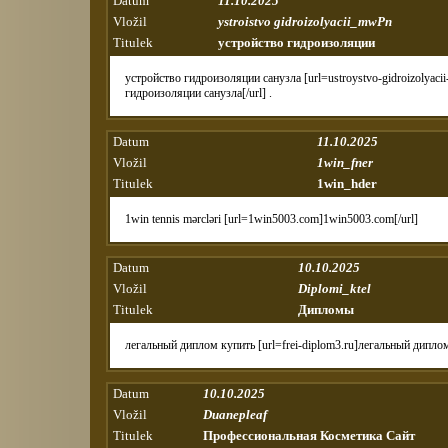
Datum
11.10.2025
Vložil
ystroistvo gidroizolyacii_mwPn
Titulek
устройство гидроизоляции
устройство гидроизоляции санузла [url=ustroystvo-gidroizolyacii
гидроизоляции санузла[/url] .
Datum
11.10.2025
Vložil
1win_fner
Titulek
1win_hder
1win tennis mərcləri [url=1win5003.com]1win5003.com[/url]
Datum
10.10.2025
Vložil
Diplomi_ktel
Titulek
Дипломы
легальный диплом купить [url=frei-diplom3.ru]легальный диплом 
Datum
10.10.2025
Vložil
Duanepleaf
Titulek
Профессиональная Косметика Сайт