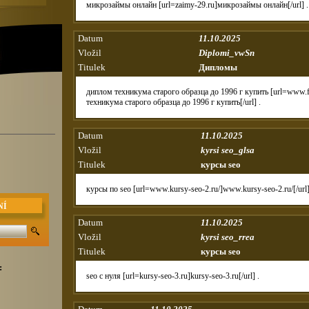
микрозаймы онлайн [url=zaimy-29.ru]микрозаймы онлайн[/url] .
Datum
11.10.2025
Vložil
Diplomi_vwSn
Titulek
Дипломы
диплом техникума старого образца до 1996 г купить [url=www.f
техникума старого образца до 1996 г купить[/url] .
Datum
11.10.2025
Vložil
kyrsi seo_glsa
Titulek
курсы seo
курсы по seo [url=www.kursy-seo-2.ru/]www.kursy-seo-2.ru/[/url]
NÍ
Datum
11.10.2025
Vložil
kyrsi seo_rrea
Titulek
курсы seo
:
seo с нуля [url=kursy-seo-3.ru]kursy-seo-3.ru[/url] .