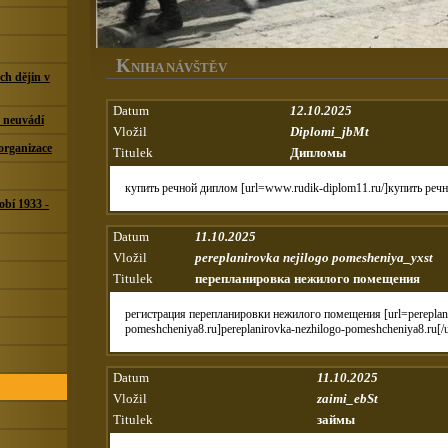
K
NIHA NÁVŠTĚV
ch dějin v
Datum
12.10.2025
h neuvádí
Vložil
Diplomi_jbMt
 organizace
Titulek
Дипломы
купить речной диплом [url=www.rudik-diplom11.ru/]купить речно
obí 1933 -
Datum
11.10.2025
Vložil
pereplanirovka nejilogo pomesheniya_yxst
Titulek
перепланировка нежилого помещения
регистрация перепланировки нежилого помещения [url=pereplani
pomeshcheniya8.ru]pereplanirovka-nezhilogo-pomeshcheniya8.ru[/ur
Datum
11.10.2025
Vložil
zaimi_ebSt
Titulek
займы