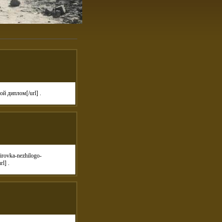
й диплом[/url] .
rovka-nezhilogo-
l] .