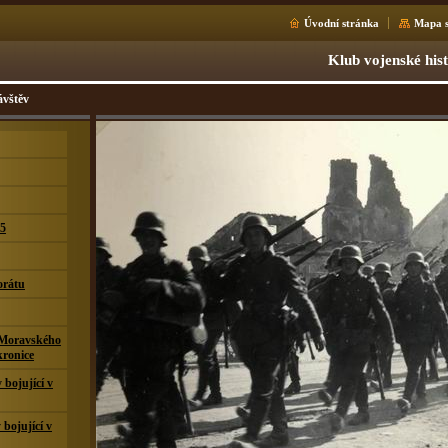
Úvodní stránka
Mapa s
Klub vojenské his
ávštěv
15
orátu
 Moravského
kronice
bojující v
 bojující v