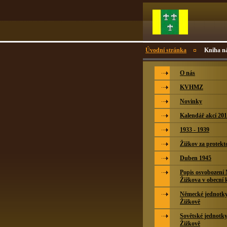
Úvodní stránka
Kniha n
O nás
KVHMZ
Novinky
Kalendář akcí 20
1933 - 1939
Žižkov za protekt
Duben 1945
Popis osvobození
Žižkova v obecní 
Německé jednotky 
Žižkově
Sovětské jednotky
Žižkově