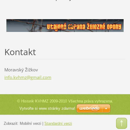
Kontakt
Moravský Žižkov
info.kvh
mz@gmail
.com
© Historik KVHMZ 2009-2010 Všechna práva vyhrazena.
Vytvořte si www stránky zdarma!
Zobrazit:
Mobilní verzi
|
Standardní verzi