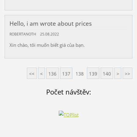
Hello, i am wrote about prices
ROBERTANOTH
25.08.2022
Xin chào, tôi muốn biết giá của bạn.
<<
<
136
137
138
139
140
>
>>
Počet návštěv: